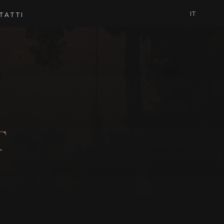
IT
TATTI
T