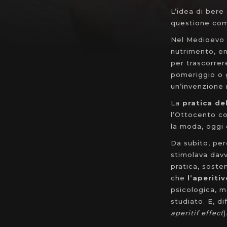
L’idea di bere
questione comp
Nel Medioevo s
nutrimento, en
per trascorrer
pomeriggio o g
un’invenzione
La
pratica del
l’Ottocento co
la moda, oggi 
Da subito, però
stimolava davv
pratica, soste
che
l’aperiti
psicologica, m
studiato. E, di
aperitif effect
)