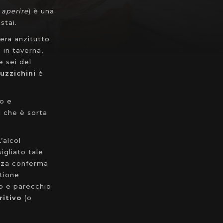
o
aperire
) è una
stai.
 era anzitutto
 in taverna,
e sei del
uzzichini
è
o e
ì che è sorta
’alcol
igliato tale
enza conferma
stione
to e parecchio
ritivo
(o