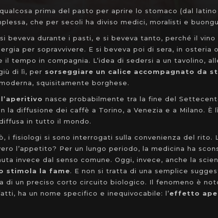
 qualcosa prima del pasto per aprire lo stomaco (dal latin
lessa, che per secoli ha diviso medici, moralisti e buongu
i beveva durante i pasti, e si beveva tanto, perché il vino
ergia per sopravvivere. E si beveva poi di sera, in osteria o
e il tempo in compagnia. L’idea di sedersi a un tavolino, all
iù di lì, per
sorseggiare un calice accompagnato da st
 moderna, squisitamente borghese.
l’aperitivo
nasce probabilmente tra la fine del Settecent
n la diffusione dei caffè a Torino, a Venezia e a Milano. È l
diffusa in tutto il mondo.
, i fisiologi si sono interrogati sulla convenienza del rito. L
ero l’appetito? Per un lungo periodo, la medicina ha scons
nuta invece dal senso comune. Oggi, invece, anche la sci
vo stimola la fame
. E non si tratta di una semplice sugge
a di un preciso corto circuito biologico. Il fenomeno è no
fatti, ha un nome specifico e inequivocabile: l’
effetto ape
.